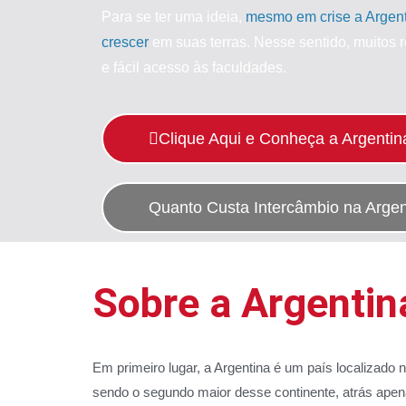
Para se ter uma ideia,
mesmo em crise a Argenti
crescer
em suas terras. Nesse sentido, muitos 
e fácil acesso às faculdades.
Clique Aqui e Conheça a Argentin
Quanto Custa Intercâmbio na Argen
Sobre a Argentin
Em primeiro lugar, a Argentina é um país localizado 
sendo o segundo maior desse continente, atrás apen