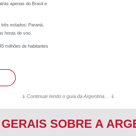
atrás apenas do Brasil e
m três estados: Paraná,
as horas de voo.
45 milhões de habitantes
⇓
Continuar lendo o guia da Argentina…
⇓
 GERAIS SOBRE A ARG