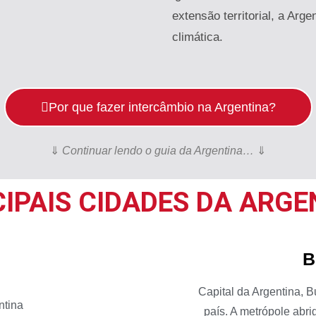
extensão territorial, a Arg
climática.
Por que fazer intercâmbio na Argentina?
⇓
Continuar lendo o guia da Argentina…
⇓
CIPAIS CIDADES DA ARGE
B
Capital da Argentina, 
país. A metrópole abr