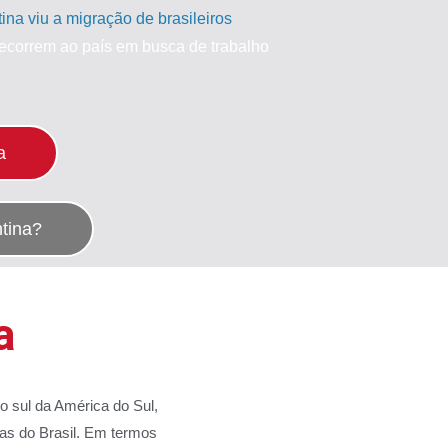
na viu a migração de brasileiros
recorrem ao país em busca de trabalho
a
tina?
a
no sul da América do Sul,
as do Brasil. Em termos