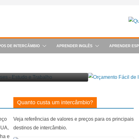
POS DE INTERCÂMBIO
APRENDER INGLÊS
APRENDER ES
-8 meses, estudo e trabalho
Quanto custa um intercâmbio?
eço
Veja referências de valores e preços para os principais
 EUA,
destinos de intercâmbio.
nha e