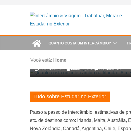
Skip
to
content
QUANTO CUSTA UM INTERCÂMBIO?
TI
Quanto custa um intercâmbio para a Irlanda? 6
Você está:
Home
Homero Carmona
Junho 11, 2026
17 Comments
Tudo sobre Estudar no Exterior
Passo a passo de intercâmbio, estimativas de pr
etc. de destinos como: Irlanda, Malta, Austrália,
Nova Zelândia, Canadá, Argentina, Chile, Espa