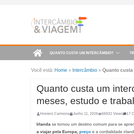
Skip
to
content
QUANTO CUSTA UM INTERCÂMBIO?
TI
Você está:
Home
»
Intercâmbio
»
Quanto custa 
Quanto custa um inter
meses, estudo e traba
Homero Carmona
Junho 11, 2026
66932 Views
17 
Irlanda
se tornou um destino comum para se apren
a viajar pela Europa,
preço
e a cordialidade irla