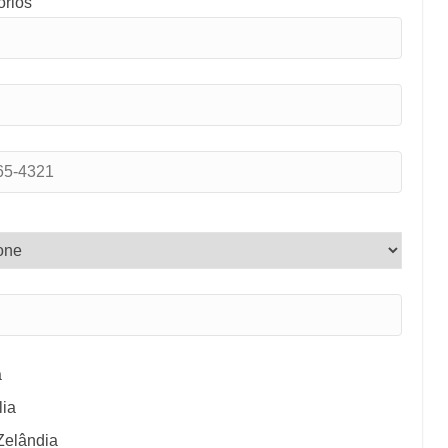
órios
a
lia
Zelândia