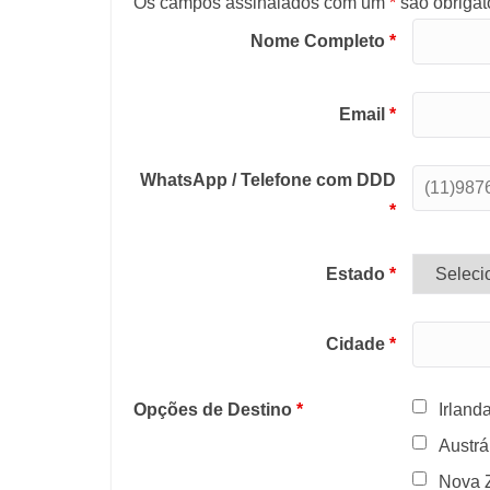
Os campos assinalados com um
*
são obrigat
Nome Completo
*
Email
*
WhatsApp / Telefone com DDD
*
Estado
*
Cidade
*
Opções de Destino
*
Irland
Austrá
Nova 