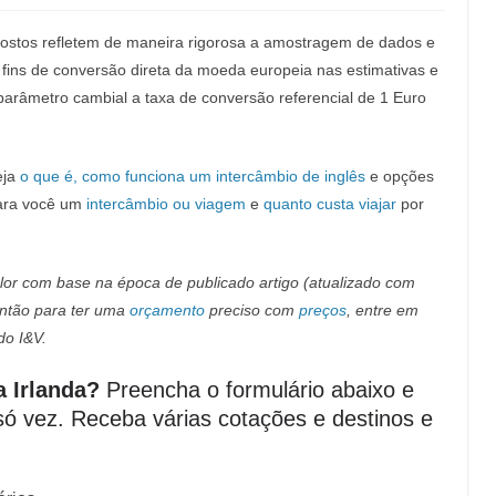
xpostos refletem de maneira rigorosa a amostragem de dados e
 fins de conversão direta da moeda europeia nas estimativas e
arâmetro cambial a taxa de conversão referencial de 1 Euro
eja
o que é,
como funciona um intercâmbio de inglês
e opções
para você um
intercâmbio ou viagem
e
quanto custa viajar
por
lor com base na época de publicado artigo (atualizado com
então para ter uma
orçamento
preciso com
preços
, entre em
do I&V.
a Irlanda?
Preencha o formulário abaixo e
ó vez. Receba várias cotações e destinos e