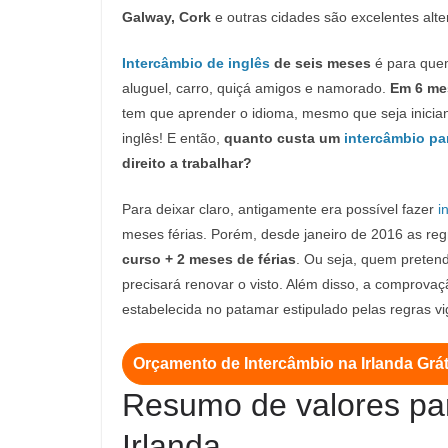
Galway, Cork
e outras cidades são excelentes alte
Intercâmbio de inglês
de seis meses
é para quem
aluguel, carro, quiçá amigos e namorado.
Em 6 mes
tem que aprender o idioma, mesmo que seja inician
inglês! E então,
quanto custa um
intercâmbio par
direito a trabalhar?
Para deixar claro, antigamente era possível fazer
i
meses férias. Porém, desde janeiro de 2016 as r
curso + 2 meses de férias
. Ou seja, quem pretend
precisará renovar o visto. Além disso, a comprovaç
estabelecida no patamar estipulado pelas regras v
Orçamento de Intercâmbio na Irlanda Grát
Resumo de valores par
Irlanda