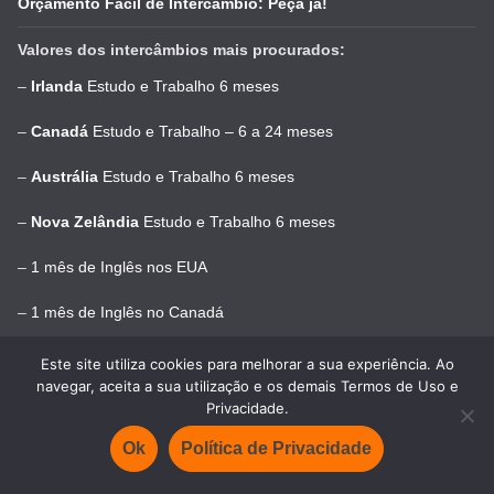
Orçamento Fácil de Intercâmbio: Peça já!
Valores dos intercâmbios mais procurados:
–
Irlanda
Estudo e Trabalho 6 meses
–
Canadá
Estudo e Trabalho – 6 a 24 meses
–
Austrália
Estudo e Trabalho 6 meses
–
Nova Zelândia
Estudo e Trabalho 6 meses
–
1 mês de Inglês nos EUA
–
1 mês de Inglês no Canadá
–
1 ano de intercâmbios nos EUA 1 ano
Este site utiliza cookies para melhorar a sua experiência. Ao
navegar, aceita a sua utilização e os demais Termos de Uso e
–
1 mês de Inglês na África do Sul
Privacidade.
–
1 mês de Espanhol na Argentina
Ok
Política de Privacidade
–
1 mês de Espanhol na Espanha