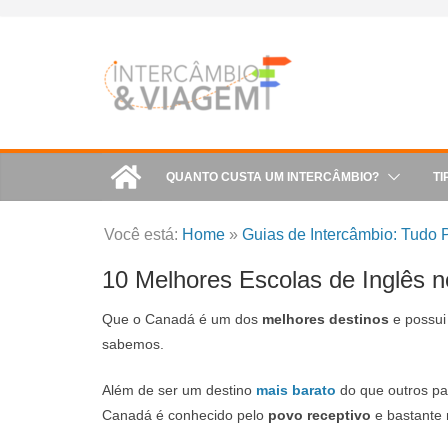
Skip
to
content
QUANTO CUSTA UM INTERCÂMBIO?
TI
Você está:
Home
»
Guias de Intercâmbio: Tudo P
10 Melhores Escolas de Inglês 
Que o Canadá é um dos
melhores destinos
e possui
sabemos.
Além de ser um destino
mais barato
do que outros paí
Canadá é conhecido pelo
povo receptivo
e bastante m