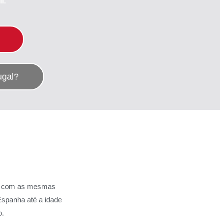
l.
ugal?
com as mesmas
 Espanha até a idade
o.