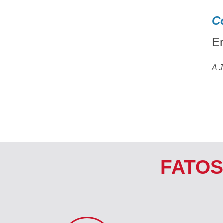
C
En
A J
FATOS