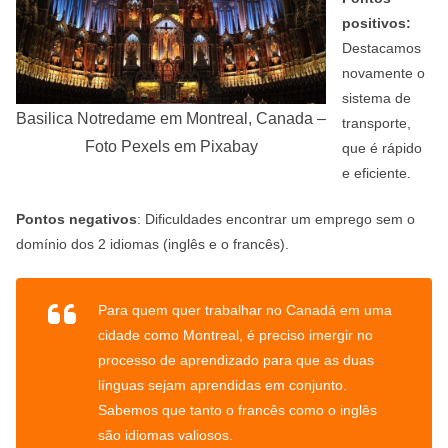
positivos:
Destacamos
novamente o
sistema de
Basilica Notredame em Montreal, Canada –
transporte,
Foto Pexels em Pixabay
que é rápido
e eficiente.
Pontos negativos
: Dificuldades encontrar um emprego sem o
domínio dos 2 idiomas (inglês e o francês).
Para quem quer trabalhar no Canadá em uma
cidade como Montreal, é preciso imergir no
processo de aprendizado para que as duas
línguas sejam aprendidas em conjunto.
Sabemos que tanto o francês como o inglês
são idiomas valiosos.