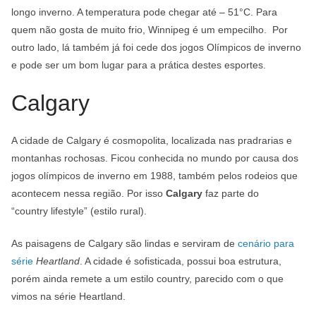
longo inverno. A temperatura pode chegar até – 51°C. Para
quem não gosta de muito frio, Winnipeg é um empecilho. Por
outro lado, lá também já foi cede dos jogos Olímpicos de inverno
e pode ser um bom lugar para a prática destes esportes.
Calgary
A cidade de Calgary é
cosmopolita, l
ocalizada nas pradrarias e
montanhas rochosas. Ficou conhecida no mundo por causa dos
jogos olímpicos de inverno em 1988, também pelos rodeios que
acontecem nessa região. Por isso
Calgary
faz parte do
“country
lifestyle
” (estilo rural).
As paisagens de Calgary são lindas e serviram de
cenário para
série
Heartland
. A cidade é sofisticada, possui boa estrutura,
porém ainda remete a um estilo country, parecido com o que
vimos na série Heartland.