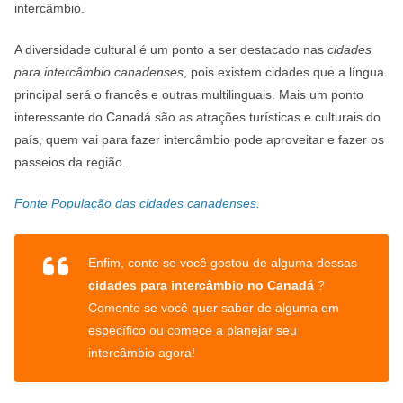
intercâmbio.
A diversidade cultural é um ponto a ser destacado nas
cidades
para intercâmbio canadenses
, pois existem cidades que a língua
principal será o francês e outras multilinguais. Mais um ponto
interessante do Canadá são as atrações turísticas e culturais do
país, quem vai para fazer intercâmbio pode aproveitar e fazer os
passeios da região.
Fonte População das cidades canadenses.
Enfim, conte se você gostou de alguma dessas
cidades para intercâmbio no Canadá
?
Comente se você quer saber de alguma em
específico ou comece a planejar seu
intercâmbio agora!