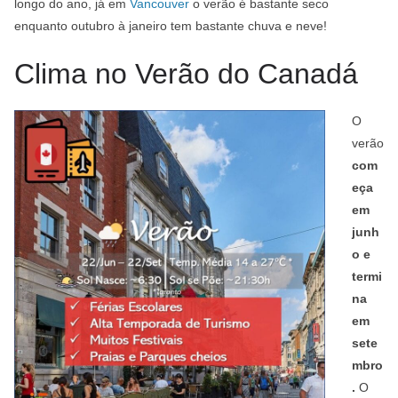
longo do ano, já em
Vancouver
o verão é bastante seco
enquanto outubro à janeiro tem bastante chuva e neve!
Clima no Verão do Canadá
O
verão
com
eça
em
junh
o e
termi
na
em
sete
mbro
.
O