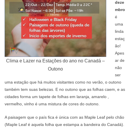
deze
mbro
é
uma
linda
estaç
ão!
Apes
ar de
Clima e Lazer na Estações do ano no Canadá –
não
Outono
ser
uma estação que há muitos visitantes como no verão, o outono
também tem suas belezas. E no outono que as folhas caem, e as
cidades forma um tapete de folhas em laranja, amarelo ,
vermelho, vinho é uma mistura de cores do outono.
A paisagem que o país fica é única com as Maple Leaf pelo chão
(Maple Leaf é aquela folha que estampa a bandeira do Canadá).