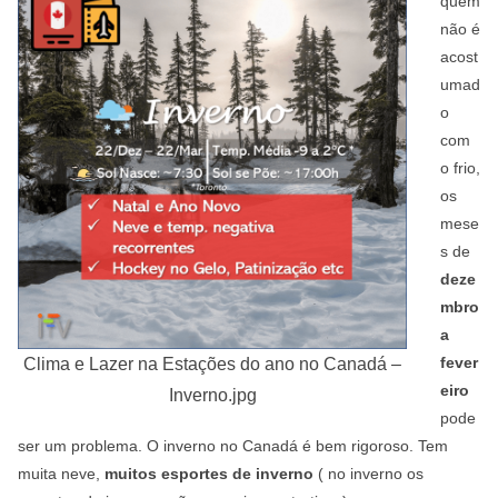
quem
não é
acost
umad
o
com
o frio,
os
mese
s de
deze
mbro
a
fever
Clima e Lazer na Estações do ano no Canadá –
eiro
Inverno.jpg
pode
ser um problema. O inverno no Canadá é bem rigoroso. Tem
muita neve,
muitos esportes de inverno
( no inverno os