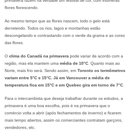
primavera fazem na verdade um festival de cor, com inúmeras
flores florescendo.
Ao mesmo tempo que as flores nascem, todo o gelo está
derretendo. Todos os rios, lagos e montanhas estão
descongelando e contrastando com o verde da grama e as cores
das flores.
O
clima do Canadá na primavera
pode variar de acordo com a
região, mas ela mantem uma
média de 10°C
. Quanto mais ao
Norte, mais frio será. Sendo assim, em
Toronto os termômetros
variam entre 5°C e 15°C. Já em Vancouver a média de
temperatura fica em 15°C e em Quebec gira em torno de 7°C
.
Para o intercambista que deseja trabalhar durante os estudos, a
primavera é uma boa escolha, pois é na primavera que o
comércio volta a abrir (após fechamentos de inverno) e ficarem
mais tempo abertos, assim os comerciantes contratam garçons,
vendedores, etc.