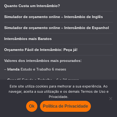
Quanto Custa um Intercâmbio?
Simulador de orçamento online – Intercâmbio de Inglês
Simulador de orçamento online – Intercâmbio de Espanhol
Intercâmbios mais Baratos
Orçamento Fácil de Intercâmbio: Peça já!
Valores dos intercâmbios mais procurados:
–
Irlanda
Estudo e Trabalho 6 meses
–
Canadá
Estudo e Trabalho – 6 a 24 meses
Este site utiliza cookies para melhorar a sua experiência. Ao
–
Austrália
Estudo e Trabalho 6 meses
navegar, aceita a sua utilização e os demais Termos de Uso e
Privacidade.
–
Nova Zelândia
Estudo e Trabalho 6 meses
Ok
Política de Privacidade
–
1 mês de Inglês nos EUA