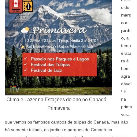
s de
març
o a
junh
o,
a
temp
eratu
ra é
bem
agra
dável
! É
na
Clima e Lazer na Estações do ano no Canadá –
prima
Primavera
vera
que vemos os famosos campos de tulipas do Canadá, mas não
há somente tulipas, os jardins e parques do Canadá na