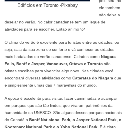
pelo seu frio
Edificios em Toronto -Pixabay
ele tambem
não deixa a
desejar no verão. No calor canadense tem um leque de
atividades para se escolher. Então ânimo \o/
O clima do verão é excelente para turistas entre as cidades, ou
seja, saia da sua zona de conforto e vá conhecer as cidades
mais badaladas do verão canadense. Cidades como
Niagara
Falls, Banff e Jasper, Vancouver, Ottawa e Toronto
são
ótimas escolhas para vivenciar algo novo. Nas cidades você
encontrará diversas atividades como
Cataratas do Niagara
que
é simplesmente umas das 7 maravilhas do mundo.
A época é excelente para visitar, fazer caminhadas e acampar
em parques que são tão lindos, que viraram patrimônios da
humanidade da UNESCO. São alguns desses parques nacionais
do Canadá o
Banff Naticional Park, o Jasper National Park, o
Kootenary National Park e o Yoho National Park.
E é claro