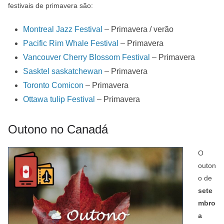
festivais de primavera são:
Montreal Jazz Festival
– Primavera / verão
Pacific Rim Whale Festival
– Primavera
Vancouver Cherry Blossom Festival
– Primavera
Sasktel saskatchewan
– Primavera
Toronto Comicon
– Primavera
Ottawa tulip Festival
– Primavera
Outono no Canadá
O
outon
o de
sete
mbro
a