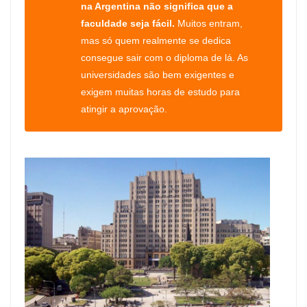
na Argentina não significa que a
faculdade seja fácil.
Muitos entram,
mas só quem realmente se dedica
consegue sair com o diploma de lá. As
universidades são bem exigentes e
exigem muitas horas de estudo para
atingir a aprovação.