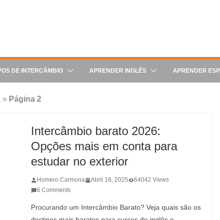
POS DE INTERCÂMBIO
APRENDER INGLÊS
APRENDER ES
a
»
Página 2
Intercâmbio barato 2026:
Opções mais em conta para
estudar no exterior
Homero Carmona
Abril 16, 2025
64042 Views
6 Comments
Procurando um Intercâmbio Barato? Veja quais são os
destinos mais baratos para cursos de inglês e