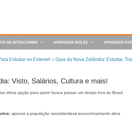
POS DE INTERCÂMBIO
APRENDER INGLÊS
APRENDER ES
ara Estudar no Exterior!
»
Guia da Nova Zelândia: Estudar, Trab
a: Visto, Salários, Cultura e mais!
a ótima opção para quem busca passar um tempo fora do Brasil
obra:
apenas a população neozelandesa economicamente ativa