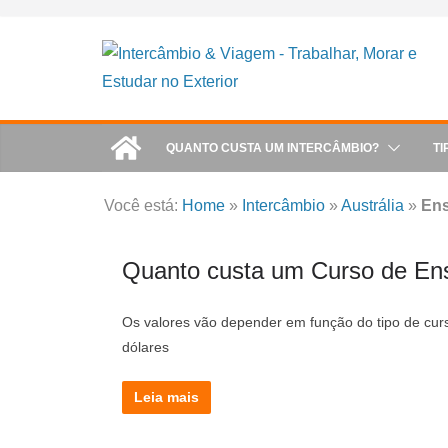
Skip
to
content
QUANTO CUSTA UM INTERCÂMBIO?
TI
Você está:
Home
»
Intercâmbio
»
Austrália
»
Ens
Quanto custa um Curso de Ensi
Os valores vão depender em função do tipo de curso
dólares
Leia mais