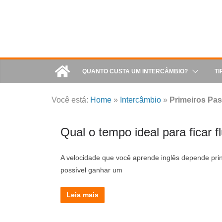
QUANTO CUSTA UM INTERCÂMBIO?
TI
Você está:
Home
»
Intercâmbio
»
Primeiros Pas
Qual o tempo ideal para ficar f
A velocidade que você aprende inglês depende pri
possível ganhar um
Leia mais