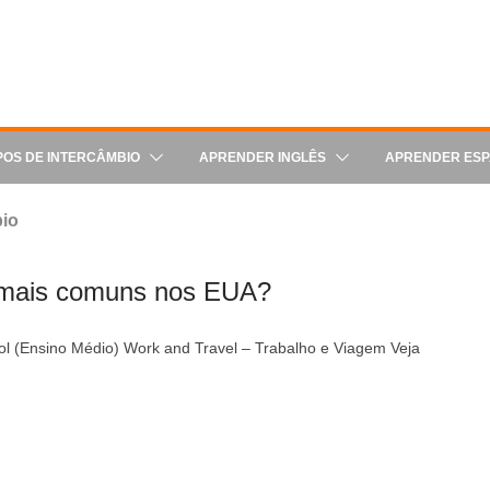
POS DE INTERCÂMBIO
APRENDER INGLÊS
APRENDER ES
bio
o mais comuns nos EUA?
ol (Ensino Médio) Work and Travel – Trabalho e Viagem Veja