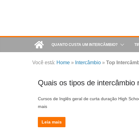
QUANTO CUSTA UM INTERCÂMBIO?
TI
Você está:
Home
»
Intercâmbio
»
Top Intercâm
Quais os tipos de intercâmbi
Cursos de Inglês geral de curta duração High Scho
mais
Leia mais