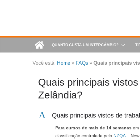
QUANTO CUSTA UM INTERCÂMBIO?
TI
Você está:
Home
»
FAQs
»
Quais principais vi
Quais principais visto
Zelândia?
A
Quais principais vistos de trab
Para cursos de mais de 14 semanas
em 
classificação controlada pela
NZQA
– New Z