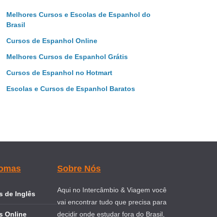
Melhores Cursos e Escolas de Espanhol do
Brasil
Cursos de Espanhol Online
Melhores Cursos de Espanhol Grátis
Cursos de Espanhol no Hotmart
Escolas e Cursos de Espanhol Baratos
iomas
Sobre Nós
Aqui no Intercâmbio & Viagem você
 de Inglês
vai encontrar tudo que precisa para
s Online
decidir onde estudar fora do Brasil,