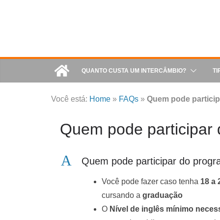
QUANTO CUSTA UM INTERCÂMBIO?
TI
Você está:
Home
»
FAQs
»
Quem pode particip
Quem pode participar
A
Quem pode participar do progr
Você pode fazer caso tenha
18 a 
cursando a
graduação
O
Nível de inglês mínimo necess