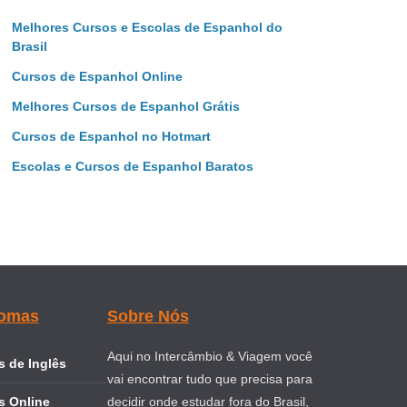
Melhores Cursos e Escolas de Espanhol do
Brasil
Cursos de Espanhol Online
Melhores Cursos de Espanhol Grátis
Cursos de Espanhol no Hotmart
Escolas e Cursos de Espanhol Baratos
iomas
Sobre Nós
Aqui no Intercâmbio & Viagem você
 de Inglês
vai encontrar tudo que precisa para
s Online
decidir onde estudar fora do Brasil,