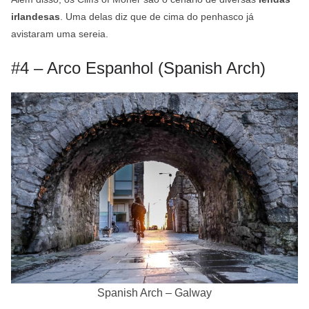
irlandesas
. Uma delas diz que de cima do penhasco já
avistaram uma sereia.
#4 – Arco Espanhol (Spanish Arch)
Spanish Arch – Galway