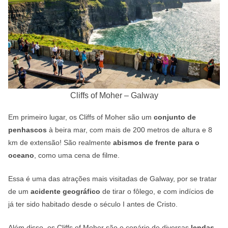
Cliffs of Moher – Galway
Em primeiro lugar, os Cliffs of Moher são um
conjunto de
penhascos
à beira mar, com mais de 200 metros de altura e 8
km de extensão! São realmente
abismos de frente para o
oceano
, como uma cena de filme.
Essa é uma das atrações mais visitadas de Galway, por se tratar
de um
acidente geográfico
de tirar o fôlego, e com indícios de
já ter sido habitado desde o século I antes de Cristo.
Além disso, os Cliffs of Moher são o cenário de diversas
lendas