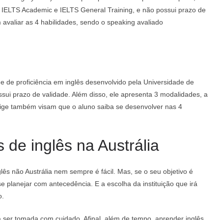
 o IELTS Academic e IELTS General Training, e não possui prazo de
valiar as 4 habilidades, sendo o speaking avaliado
 de proficiência em inglês desenvolvido pela Universidade de
ui prazo de validade. Além disso, ele apresenta 3 modalidades, a
ge também visam que o aluno saiba se desenvolver nas 4
 de inglês na Austrália
glês não Austrália nem sempre é fácil. Mas, se o seu objetivo é
e planejar com antecedência. E a escolha da instituição que irá
o.
 ser tomada com cuidado. Afinal, além de tempo, aprender inglês