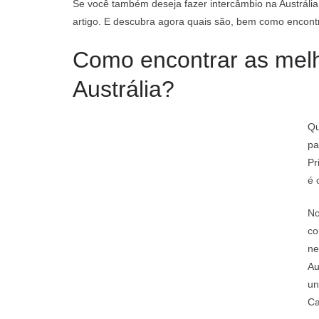
Se você também deseja fazer intercâmbio na Austráli
artigo. E descubra agora quais são, bem como encontra
Como encontrar as melh
Austrália?
Qu
pa
Pr
é 
No
co
ne
Au
un
Ca