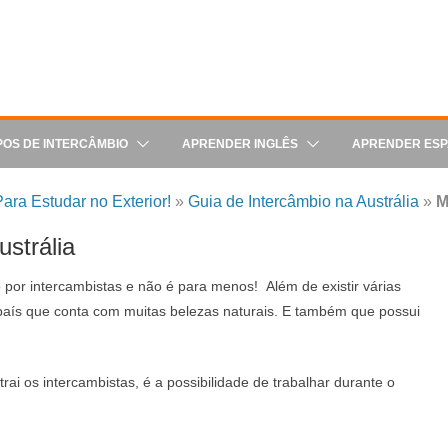
POS DE INTERCÂMBIO
APRENDER INGLÊS
APRENDER ES
ara Estudar no Exterior!
»
Guia de Intercâmbio na Austrália
»
M
strália
 por intercambistas e não é para menos! Além de existir várias
m país que conta com muitas belezas naturais. E também que possui
rai os intercambistas, é a possibilidade de trabalhar durante o