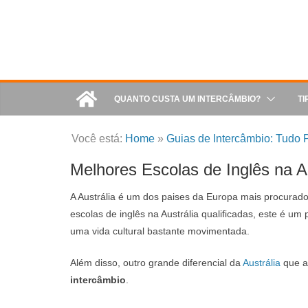
QUANTO CUSTA UM INTERCÂMBIO?
TI
Você está:
Home
»
Guias de Intercâmbio: Tudo P
Melhores Escolas de Inglês na Au
A Austrália é um dos paises da Europa mais procurado
escolas de inglês na Austrália qualificadas, este é u
uma vida cultural bastante movimentada.
Além disso, outro grande diferencial da
Austrália
que at
intercâmbio
.