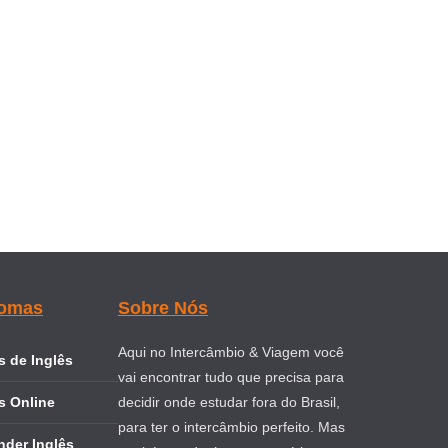
iomas
Sobre Nós
Aqui no Intercâmbio & Viagem você
 de Inglês
vai encontrar tudo que precisa para
s Online
decidir onde estudar fora do Brasil,
para ter o intercâmbio perfeito. Mas
nder Inglês