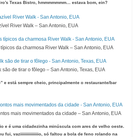
oudro’s Texas Bistro, hmmmmmmm… estava bom, ein?
ível River Walk – San Antonio, EUA
s típicos da charmosa River Walk – San Antonio, EUA
 são de tirar o fôlego – San Antonio, Texas, EUA
 e está sempre cheio, principalmente o restaurante/bar
ontos mais movimentados da cidade – San Antonio, EUA
io e é uma cidadezinha minúscula com ares de velho oeste.
i, vaziiiiiiiiiiiiiiio, só faltou a bola de feno rolando na