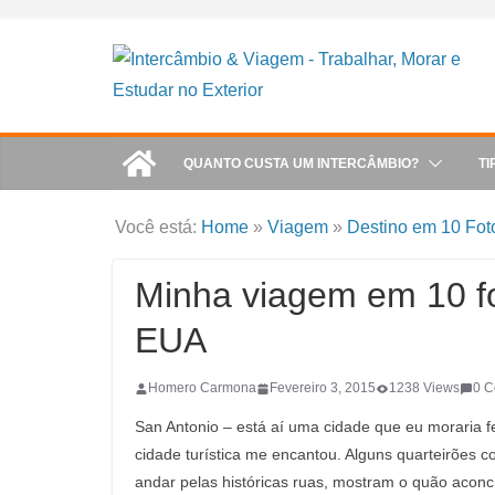
Skip
to
content
QUANTO CUSTA UM INTERCÂMBIO?
TI
Você está:
Home
»
Viagem
»
Destino em 10 Fot
Minha viagem em 10 fo
EUA
Homero Carmona
Fevereiro 3, 2015
1238 Views
0 
San Antonio – está aí uma cidade que eu moraria f
cidade turística me encantou. Alguns quarteirões 
andar pelas históricas ruas, mostram o quão aconch