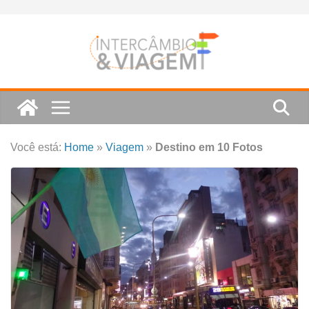
Skip
to
content
Você está:
Home
»
Viagem
»
Destino em 10 Fotos