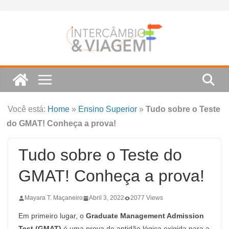
Skip
to
content
Você está:
Home
»
Ensino Superior
»
Tudo sobre o Teste
do GMAT! Conheça a prova!
Tudo sobre o Teste do
GMAT! Conheça a prova!
Mayara T. Maçaneiro
Abril 3, 2022
2077 Views
Em primeiro lugar, o
Graduate Management Admission
Test (GMAT)
é uma prova de aptidão lógica exigida para a