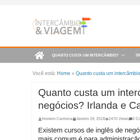
Skip
to
content
QUANTO CUSTA UM INTERCÂMBIO?
TI
Você está:
Home
»
Quanto custa um intercâmbi
Quanto custa um inter
negócios? Irlanda e 
Homero Carmona
Janeiro 29, 2018
2470 Views
0 C
Existem cursos de inglês de negó
mais comum é para administração, 