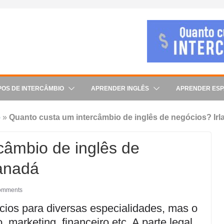
POS DE INTERCÂMBIO
APRENDER INGLÊS
APRENDER ES
o
»
Quanto custa um intercâmbio de inglês de negócios? Ir
câmbio de inglês de
Canadá
omments
cios para diversas especialidades, mas o
marketing, financeiro etc. A parte legal