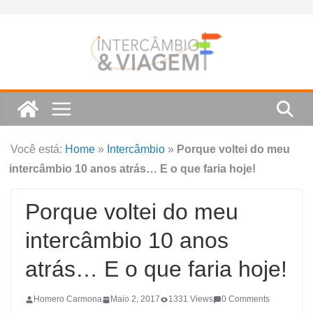
Skip
to
content
Você está:
Home
»
Intercâmbio
»
Porque voltei do meu
intercâmbio 10 anos atrás… E o que faria hoje!
Porque voltei do meu
intercâmbio 10 anos
atrás… E o que faria hoje!
Homero Carmona
Maio 2, 2017
1331 Views
0 Comments