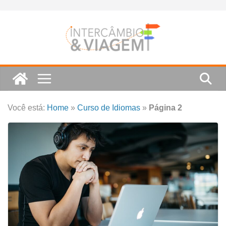
Skip
to
content
Você está:
Home
»
Curso de Idiomas
»
Página 2