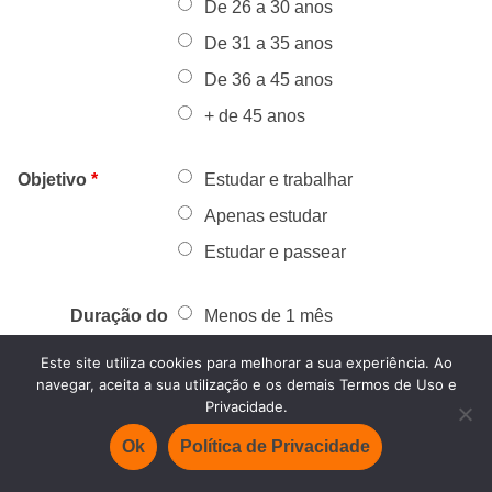
De 26 a 30 anos
De 31 a 35 anos
De 36 a 45 anos
+ de 45 anos
Objetivo
*
Estudar e trabalhar
Apenas estudar
Estudar e passear
Duração do
Menos de 1 mês
Intercâmbio
*
01 mês
Este site utiliza cookies para melhorar a sua experiência. Ao
navegar, aceita a sua utilização e os demais Termos de Uso e
2 meses
Privacidade.
3 meses
Ok
Política de Privacidade
6 meses*