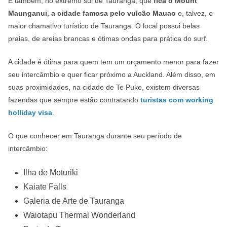
É também, no extremo sul de Tauranga, que
fica o Mount
Maunganui, a cidade famosa pelo vulcão Mauao
e, talvez, o
maior chamativo turístico de Tauranga. O local possui belas
praias, de areias brancas e ótimas ondas para prática do surf.
A cidade é ótima para quem tem um orçamento menor para fazer
seu intercâmbio e quer ficar próximo a Auckland. Além disso, em
suas proximidades, na cidade de Te Puke, existem diversas
fazendas que sempre estão contratando
turistas com working
holliday visa
.
O que conhecer em Tauranga durante seu período de
intercâmbio:
Ilha de Moturiki
Kaiate Falls
Galeria de Arte de Tauranga
Waiotapu Thermal Wonderland