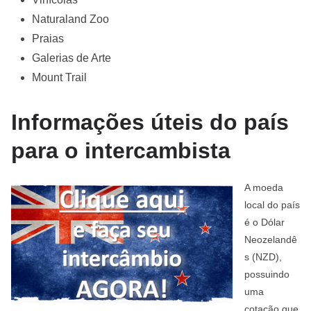
Naturaland Zoo
Praias
Galerias de Arte
Mount Trail
Informações úteis do país
para o intercambista
A moeda
local do país
é o Dólar
Neozelandê
s (NZD),
possuindo
uma
cotação que