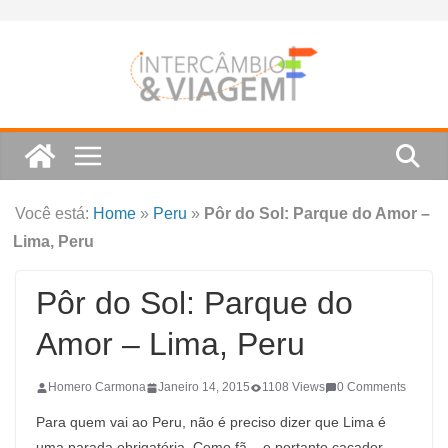
Skip
to
content
Você está:
Home
»
Peru
»
Pôr do Sol: Parque do Amor –
Lima, Peru
Pôr do Sol: Parque do
Amor – Lima, Peru
Homero Carmona
Janeiro 14, 2015
1108 Views
0 Comments
Para quem vai ao Peru, não é preciso dizer que Lima é
uma parada obrigatória. Como fã – e portanto caçador –