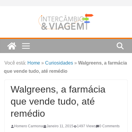
Skip
to
content
Você está:
Home
»
Curiosidades
»
Walgreens, a farmácia
que vende tudo, até remédio
Walgreens, a farmácia
que vende tudo, até
remédio
Homero Carmona
Janeiro 11, 2015
1497 Views
0 Comments