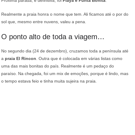
Próxima parada, e definitiva, foi
Playa e Punta Bonita
.
Realmente a praia honra o nome que tem. Ali ficamos até o por do
sol que, mesmo entre nuvens, valeu a pena.
O ponto alto de toda a viagem…
No segundo dia (24 de dezembro), cruzamos toda a península até
a
praia El Rincon
. Outra que é colocada em várias listas como
uma das mais bonitas do país. Realmente é um pedaço do
paraíso. Na chegada, foi um mix de emoções, porque é lindo, mas
o tempo estava feio e tinha muita sujeira na praia.