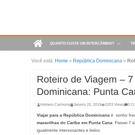
QUANTO CUSTA UM INTERCÂMBIO?
TI
Você está:
Home
»
República Dominicana
»
Rot
Roteiro de Viagem – 7
Dominicana: Punta C
Homero Carmona
Janeiro 20, 2019
3203 Views
0 C
Viajar para a República Dominicana
é sonho freq
maravilhas do Caribe em Punta Cana
. Passei 7 
igualmente interessantes e belos.