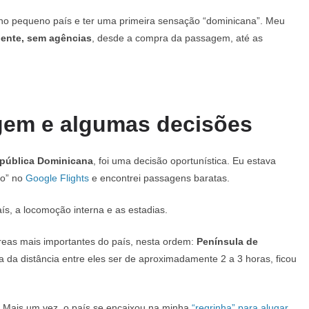
 no pequeno país e ter uma primeira sensação “dominicana”. Meu
ndente, sem agências
, desde a compra da passagem, até as
gem e algumas decisões
pública Dominicana
, foi uma decisão oportunística. Eu estava
no” no
Google Flights
e encontrei passagens baratas.
aís, a locomoção interna e as estadias.
áreas mais importantes do país, nesta ordem:
Península de
ta da distância entre eles ser de aproximadamente 2 a 3 horas, ficou
Mais um vez, o país se encaixou na minha
“regrinha” para alugar