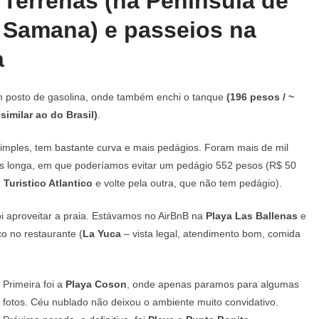
Terrenas (na Peninsula de
Samana) e passeios na
a
m posto de gasolina, onde também enchi o tanque
(196 pesos / ~
 similar ao do Brasil)
.
imples, tem bastante curva e mais pedágios. Foram mais de mil
s longa, em que poderíamos evitar um pedágio 552 pesos (R$ 50
Turistico Atlantico
e volte pela outra, que não tem pedágio).
i aproveitar a praia. Estávamos no AirBnB na
Playa Las Ballenas
e
ço no restaurante (
La Yuca
– vista legal, atendimento bom, comida
Primeira foi a
Playa Coson
, onde apenas paramos para algumas
fotos. Céu nublado não deixou o ambiente muito convidativo.