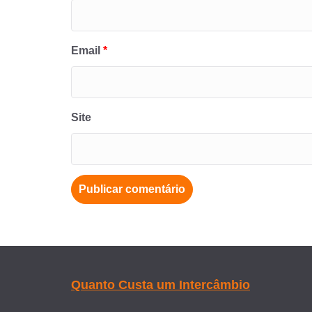
Email
*
Site
Quanto Custa um Intercâmbio