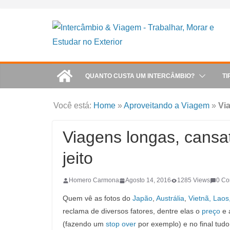
Skip
to
content
QUANTO CUSTA UM INTERCÂMBIO?
TI
Você está:
Home
»
Aproveitando a Viagem
»
Vi
Viagens longas, cansa
jeito
Homero Carmona
Agosto 14, 2016
1285 Views
0 C
Quem vê as fotos do
Japão
,
Austrália
,
Vietnã, Lao
reclama de diversos fatores, dentre elas o
preço
e 
(fazendo um
stop over
por exemplo) e no final tud