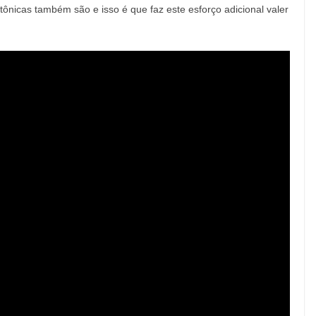
tetônicas também são e isso é que faz este esforço adicional valer