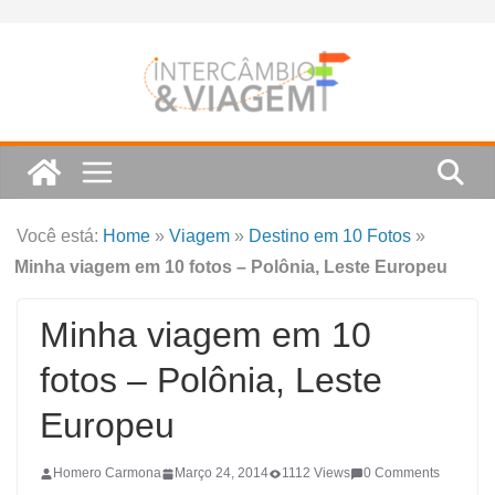
Skip
to
content
Você está:
Home
»
Viagem
»
Destino em 10 Fotos
»
Minha viagem em 10 fotos – Polônia, Leste Europeu
Minha viagem em 10
fotos – Polônia, Leste
Europeu
Homero Carmona
Março 24, 2014
1112 Views
0 Comments