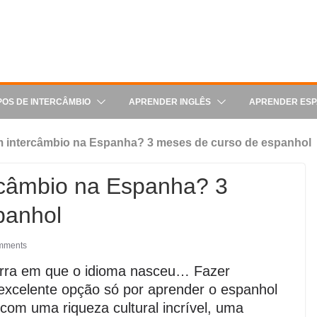
POS DE INTERCÂMBIO
APRENDER INGLÊS
APRENDER ES
 intercâmbio na Espanha? 3 meses de curso de espanhol
rcâmbio na Espanha? 3
panhol
mments
rra em que o idioma nasceu… Fazer
excelente opção só por aprender o espanhol
com uma riqueza cultural incrível, uma