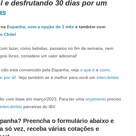
 e desfrutando 30 dias por um
as
s na
Espanha, com a opção de 1 mês
e também com
o Chile
!
s com lazer, como bebidas, passeios no fim de semana, nem
s livres, considere um valor adicional!
u não está convencido pela Espanha, veja
o que é
e
como
r por lá
!. Veja também se é melhor para você um
intercâmbio
valor com base em março/2023. Para ter uma
orçamento
preciso
intercâmbio
parceiras do I&V.
panha? Preencha o formulário abaixo e
 só vez, receba várias cotações e