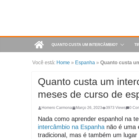
QUANTO CUSTA UM INTERCÂMBIO?
TI
Você está:
Home
»
Espanha
»
Quanto custa um
Quanto custa um inte
meses de curso de es
Homero Carmona
Março 26, 2023
3973 Views
0 Co
Nada como aprender espanhol na te
intercâmbio na Espanha
não é uma 
tradicional, mas é também um lugar 