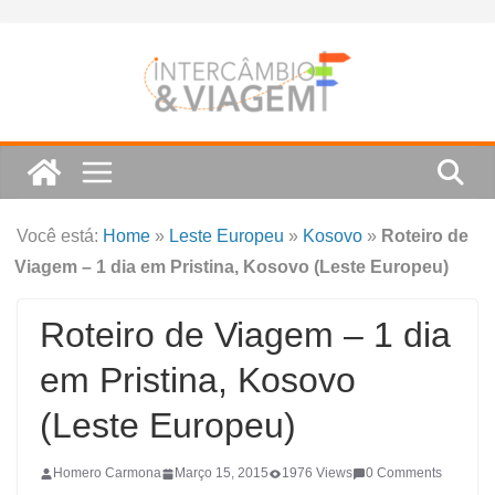
Skip
to
content
Você está:
Home
»
Leste Europeu
»
Kosovo
»
Roteiro de
Viagem – 1 dia em Pristina, Kosovo (Leste Europeu)
Roteiro de Viagem – 1 dia
em Pristina, Kosovo
(Leste Europeu)
Homero Carmona
Março 15, 2015
1976 Views
0 Comments