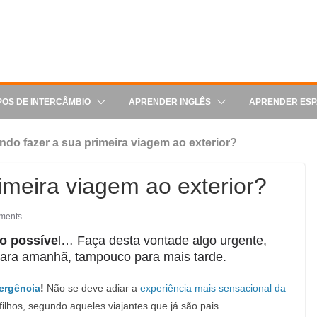
POS DE INTERCÂMBIO
APRENDER INGLÊS
APRENDER ES
do fazer a sua primeira viagem ao exterior?
imeira viagem ao exterior?
ments
do possíve
l… Faça desta vontade algo urgente,
 para amanhã, tampouco para mais tarde.
ergência
!
Não se deve adiar a
experiência mais sensacional da
ilhos, segundo aqueles viajantes que já são pais.