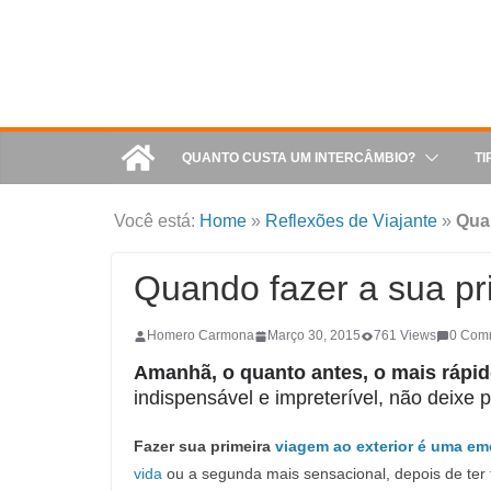
QUANTO CUSTA UM INTERCÂMBIO?
TI
Você está:
Home
»
Reflexões de Viajante
»
Quan
Quando fazer a sua pr
Homero Carmona
Março 30, 2015
761 Views
0 Com
Amanhã, o quanto antes, o mais rápi
indispensável e impreterível, não deixe
Fazer sua primeira
viagem ao exterior é uma em
vida
ou a segunda mais sensacional, depois de ter f