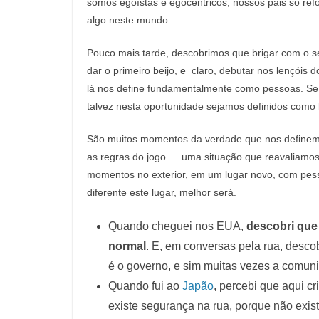
somos egoístas e egocêntricos, nossos pais só ref
algo neste mundo…
Pouco mais tarde, descobrimos que brigar com o se
dar o primeiro beijo, e claro, debutar nos lençóis
lá nos define fundamentalmente como pessoas. Se n
talvez nesta oportunidade sejamos definidos como le
São muitos momentos da verdade que nos definem,
as regras do jogo…. uma situação que reavaliamo
momentos no exterior, em um lugar novo, com pess
diferente este lugar, melhor será.
Quando cheguei nos EUA,
descobri que 
normal
. E, em conversas pela rua, desc
é o governo, e sim muitas vezes a comun
Quando fui ao
Japão
, percebi que aqui c
existe segurança na rua, porque não exis