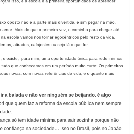
orçam isso, e a escola é a primeira oportunidade de aprender
xo oposto não é a parte mais divertida, e sim pegar na mão,
 do amor. Mais do que a primeira vez, o caminho para chegar até
a escola vamos nos tornar egocêntricos pelo resto da vida,
ntos, atirados, cafajestes ou seja lá o que for….
 e existe, para mim, uma oportunidade única para redefinirmos
s tudo que conhecemos em um período muito curto: Os primeiros
oas novas, com novas referências de vida, e o quanto mais
ir a balada e não ver ninguém se beijando, é algo
obri que quem faz a reforma da escola pública nem sempre
idade.
riança só tem idade mínima para sair sozinha porque não
te confiança na sociedade… Isso no Brasil, pois no Japão,