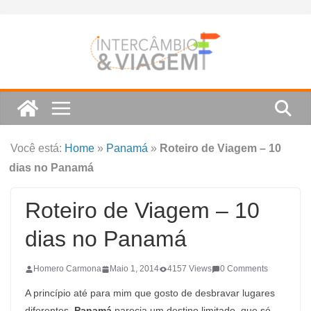
Skip
to
content
Você está:
Home
»
Panamá
»
Roteiro de Viagem – 10
dias no Panamá
Roteiro de Viagem – 10
dias no Panamá
Homero Carmona
Maio 1, 2014
4157 Views
0 Comments
A princípio até para mim que gosto de desbravar lugares
diferentes,
Panamá
parecia um destino limitado, que só