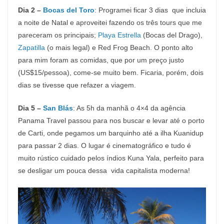
Dia 2 –
Bocas del Toro
: Programei ficar 3 dias que incluia
a noite de Natal e aproveitei fazendo os três tours que me
pareceram os principais;
Playa Estrella
(Bocas del Drago),
Zapatilla
(o mais legal) e Red Frog Beach. O ponto alto
para mim foram as comidas, que por um preço justo
(US$15/pessoa), come-se muito bem. Ficaria, porém, dois
dias se tivesse que refazer a viagem.
Dia 5 –
San Blás
: As 5h da manhã o 4×4 da agência
Panama Travel passou para nos buscar e levar até o porto
de Carti, onde pegamos um barquinho até a ilha Kuanidup
para passar 2 dias. O lugar é cinematográfico e tudo é
muito rústico cuidado pelos índios Kuna Yala, perfeito para
se desligar um pouca dessa vida capitalista moderna!