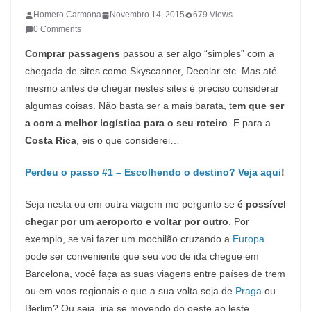
Homero Carmona
Novembro 14, 2015
679 Views
0 Comments
Comprar passagens
passou a ser algo “simples” com a
chegada de sites como Skyscanner, Decolar etc. Mas até
mesmo antes de chegar nestes sites é preciso considerar
algumas coisas. Não basta ser a mais barata, t
em que ser
a com a melhor logística para o seu roteiro
. E para a
Costa Rica
, eis o que considerei…
Perdeu o passo #1 – Escolhendo o destino? Veja aqui
!
Seja nesta ou em outra viagem me pergunto se
é possível
chegar por um aeroporto e voltar por outro
. Por
exemplo, se vai fazer um mochilão cruzando a
Europa
pode ser conveniente que seu voo de ida chegue em
Barcelona, você faça as suas viagens entre países de trem
ou em voos regionais e que a sua volta seja de
Praga
ou
Berlim? Ou seja, iria se movendo do oeste ao leste