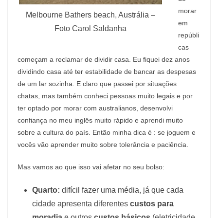
morar
Melbourne Bathers beach, Austrália –
em
Foto Carol Saldanha
repúbli
cas
começam a reclamar de dividir casa. Eu fiquei dez anos
dividindo casa até ter estabilidade de bancar as despesas
de um lar sozinha. E claro que passei por situações
chatas, mas também conheci pessoas muito legais e por
ter optado por morar com australianos, desenvolvi
confiança no meu inglês muito rápido e aprendi muito
sobre a cultura do país. Então minha dica é : se joguem e
vocês vão aprender muito sobre tolerância e paciência.
Mas vamos ao que isso vai afetar no seu bolso:
Quarto:
difícil fazer uma média, já que cada
cidade apresenta diferentes
custos para
moradia
e outros
custos básicos
(eletricidade,