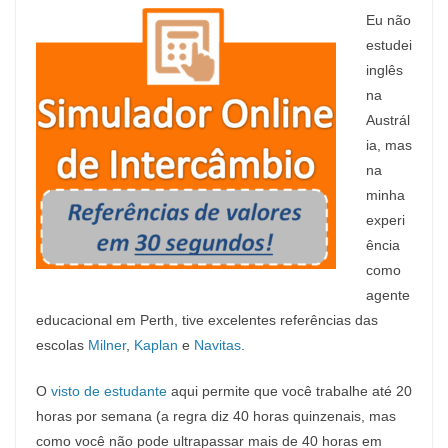
Eu não
estudei
inglês
na
Austrál
ia, mas
na
minha
experi
ência
como
agente
educacional em Perth, tive excelentes referências das
escolas
Milner
,
Kaplan
e
Navitas
.
O
visto de estudante
aqui permite que você trabalhe até 20
horas por semana (a regra diz 40 horas quinzenais, mas
como você não pode ultrapassar mais de 40 horas em