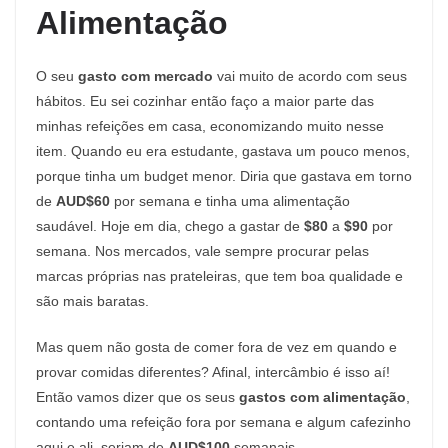
Alimentação
O seu
gasto com mercado
vai muito de acordo com seus
hábitos. Eu sei cozinhar então faço a maior parte das
minhas refeições em casa, economizando muito nesse
item. Quando eu era estudante, gastava um pouco menos,
porque tinha um budget menor. Diria que gastava em torno
de
AUD$60
por semana e tinha uma alimentação
saudável. Hoje em dia, chego a gastar de
$80
a
$90
por
semana. Nos mercados, vale sempre procurar pelas
marcas próprias nas prateleiras, que tem boa qualidade e
são mais baratas.
Mas quem não gosta de comer fora de vez em quando e
provar comidas diferentes? Afinal, intercâmbio é isso aí!
Então vamos dizer que os seus
gastos com alimentação
,
contando uma refeição fora por semana e algum cafezinho
aqui e ali, seriam de
AUD$100
semanais.