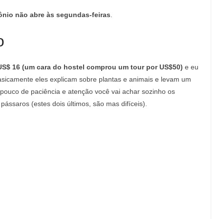
nio não abre às segundas-feiras
.
o
US$ 16 (um cara do hostel comprou um tour por US$50)
e eu
basicamente eles explicam sobre plantas e animais e levam um
ouco de paciência e atenção você vai achar sozinho os
pássaros (estes dois últimos, são mas difíceis).