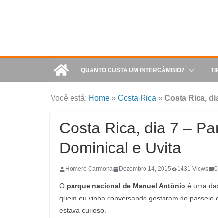
QUANTO CUSTA UM INTERCÂMBIO?
TI
Você está:
Home
»
Costa Rica
»
Costa Rica, di
Costa Rica, dia 7 – P
Dominical e Uvita
Homero Carmona
Dezembro 14, 2015
1431 Views
0
O
parque nacional de Manuel Antônio
é uma das
quem eu vinha conversando gostaram do passeio 
estava curioso.