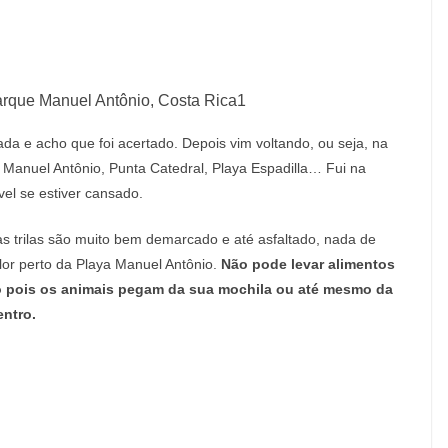
rque Manuel Antônio, Costa Rica1
da e acho que foi acertado. Depois vim voltando, ou seja, na
anuel Antônio, Punta Catedral, Playa Espadilla… Fui na
el se estiver cansado.
as trilas são muito bem demarcado e até asfaltado, nada de
lor perto da Playa Manuel Antônio.
Não pode levar alimentos
do pois os animais pegam da sua mochila ou até mesmo da
entro.