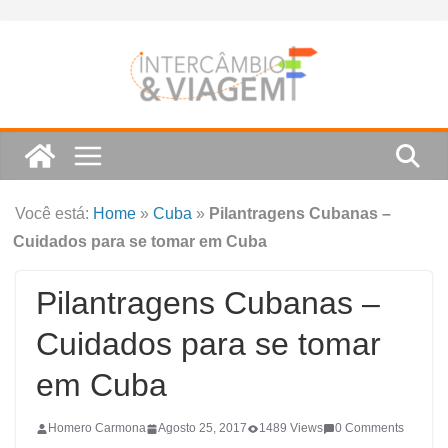
Skip
to
content
Você está:
Home
»
Cuba
»
Pilantragens Cubanas –
Cuidados para se tomar em Cuba
Pilantragens Cubanas –
Cuidados para se tomar
em Cuba
Homero Carmona
Agosto 25, 2017
1489 Views
0 Comments