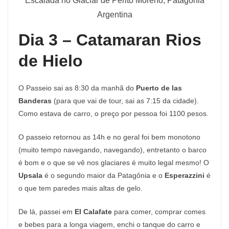
Escalada no Glaciar de Perito Moreno, Patagônia
Argentina
Dia 3 – Catamaran Rios
de Hielo
O Passeio sai as 8:30 da manhã do
Puerto de las
Banderas
(para que vai de tour, sai as 7:15 da cidade).
Como estava de carro, o preço por pessoa foi 1100 pesos.
O passeio retornou as 14h e no geral foi bem monotono
(muito tempo navegando, navegando), entretanto o barco
é bom e o que se vê nos glaciares é muito legal mesmo! O
Upsala
é o segundo maior da Patagônia e o
Esperazzini
é
o que tem paredes mais altas de gelo.
De lá, passei em
El Calafate
para comer, comprar comes
e bebes para a longa viagem, enchi o tanque do carro e