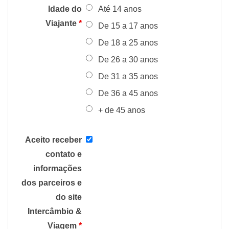
Idade do
Até 14 anos
Viajante
*
De 15 a 17 anos
De 18 a 25 anos
De 26 a 30 anos
De 31 a 35 anos
De 36 a 45 anos
+ de 45 anos
Aceito receber
contato e
informações
dos parceiros e
do site
Intercâmbio &
Viagem
*