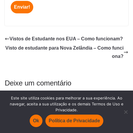
Vistos de Estudante nos EUA – Como funcionam?
Visto de estudante para Nova Zelândia – Como funci
ona?
Deixe um comentário
O seu endereço de email não será publicado.
Campos
Este site utiliza cookies para melhorar a sua experiência. Ao
obrigatórios marcados com
*
navegar, aceita a sua utilização e os demais Termos de Uso e
Privacidade.
Comentário
*
Ok
Política de Privacidade