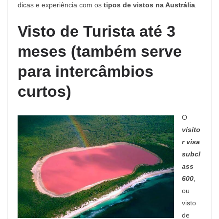
dicas e experiência com os
tipos de vistos na Austrália
.
Visto de Turista até 3
meses (também serve
para intercâmbios
curtos)
O
visito
r visa
subcl
ass
600
,
ou
visto
de