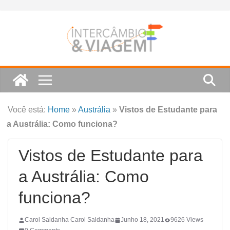
Skip
to
content
Você está:
Home
»
Austrália
»
Vistos de Estudante para
a Austrália: Como funciona?
Vistos de Estudante para
a Austrália: Como
funciona?
Carol Saldanha Carol Saldanha
Junho 18, 2021
9626 Views