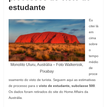
estudante
Eu
citei lá
em
cima
sobre
o
tempo
médio
Monolito Uluru, Austrália – Foto Walkerssk,
de
Pixabay
proce
ssamento do visto de turista. Seguem aqui as estimativas
de processo para o
visto de estudante, subclasse 500
.
Os dados foram retirados do site do Home Affairs da
Austrália.